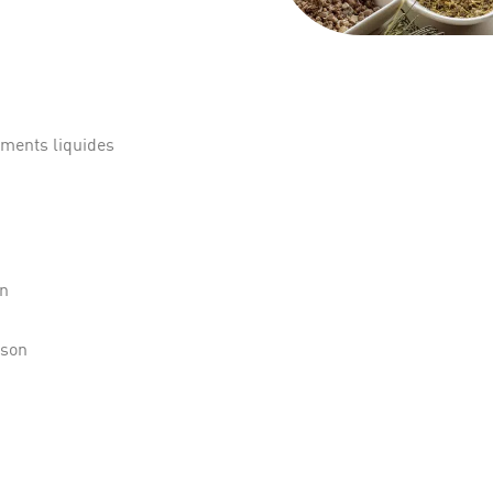
éments liquides
on
sson