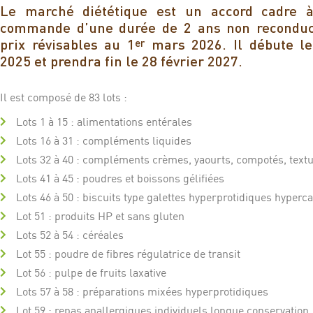
Le marché diététique est un accord cadre 
commande d’une durée de 2 ans non reconduct
prix révisables au 1
mars 2026. Il débute le
er
2025 et prendra fin le 28 février 2027.
Il est composé de 83 lots :
Lots 1 à 15 : alimentations entérales
Lots 16 à 31 : compléments liquides
Lots 32 à 40 : compléments crèmes, yaourts, compotés, text
Lots 41 à 45 : poudres et boissons gélifiées
Lots 46 à 50 : biscuits type galettes hyperprotidiques hyperc
Lot 51 : produits HP et sans gluten
Lots 52 à 54 : céréales
Lot 55 : poudre de fibres régulatrice de transit
Lot 56 : pulpe de fruits laxative
Lots 57 à 58 : préparations mixées hyperprotidiques
Lot 59 : repas anallergiques individuels longue conservation