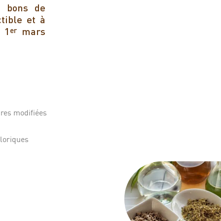
à bons de
ible et à
 1
mars
er
ures modifiées
aloriques