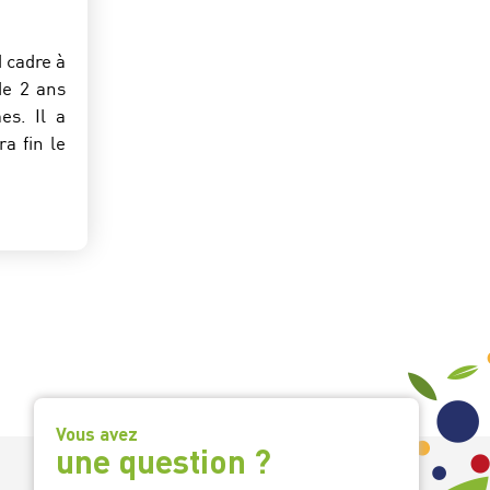
 cadre à
e 2 ans
es. Il a
a fin le
Vous avez
une question ?